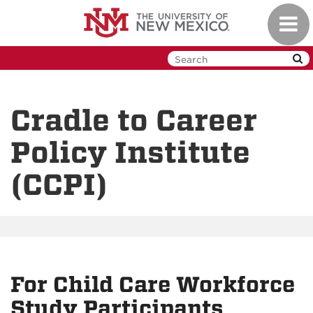
Skip
Toggl
to
navig
main
content
Cradle to Career
Policy Institute
(CCPI)
For Child Care Workforce
Study Participants